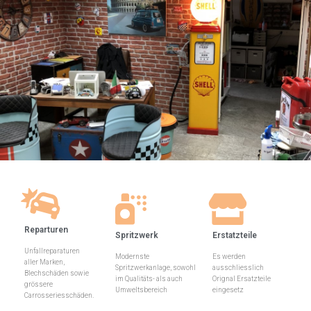
Reparturen
Spritzwerk
Erstatzteile
Unfallreparaturen
Modernste
Es werden
aller Marken,
Spritzwerkanlage, sowohl
ausschliesslich
Blechschäden sowie
im Qualitäts- als auch
Orignal Ersatzteile
grössere
Umweltsbereich
eingesetz
Carrosseriesschäden.